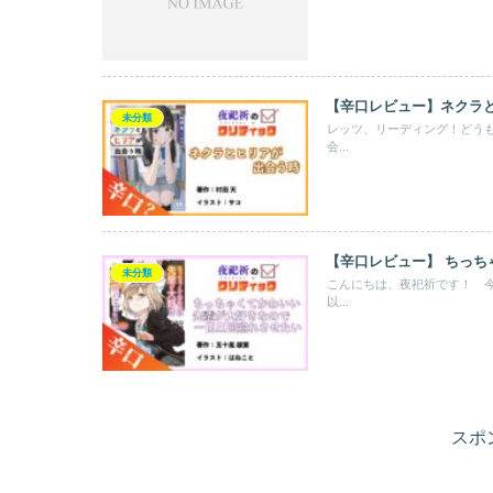
【辛口レビュー】ネクラ
未分類
レッツ、リーディング！どう
会...
【辛口レビュー】 ちっ
未分類
こんにちは、夜祀祈です！ 
以...
スポ