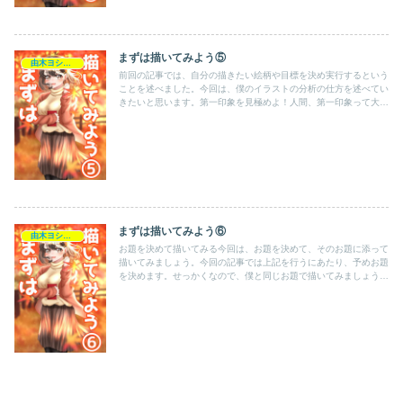
まずは描いてみよう⑤
由木ヨシキの活動記録
前回の記事では、自分の描きたい絵柄や目標を決め実行するという
ことを述べました。今回は、僕のイラストの分析の仕方を述べてい
きたいと思います。第一印象を見極めよ！人間、第一印象って大切
ですよね。これは人間以外にも適応され、イラストでも大切で
す。...
まずは描いてみよう⑥
由木ヨシキの活動記録
お題を決めて描いてみる今回は、お題を決めて、そのお題に添って
描いてみましょう。今回の記事では上記を行うにあたり、予めお題
を決めます。せっかくなので、僕と同じお題で描いてみましょう。
※また、今回は同じお題なだけで、表現は自由とします。お題
「秋...