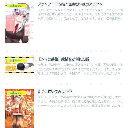
ファンアートを描く理由①〜画力アップ〜
由木ヨシキの活動記録
ファンアートを描くことです。ファンアートを描くことと言って前
回の投稿は終わりましたが、今回は前回の、そして僕に最大の影響
を与えた題材について語らせていただきます。まず、僕の投稿を観
ている方は僕のようにイラストレーターを目指している方やそれ
に...
【ムリは禁物】絵描きが倒れた話
由木ヨシキの活動記録
今回は、私が仕事中に倒れた話となります。一部、不快な部分もあ
るかと思いますので読まれる際はご注意ください。【クリエイター
無理しすぎ問題】さて、今回のテーマとして挙げたいのが【クリエ
イター無理しすぎ問題】です。今回、私の身に起きたことを話す
上...
まずは描いてみよう①
由木ヨシキの活動記録
今回は、イラスト初心者の中の初心者に向けての記事となります。
※また、今回の記事では、描く際に必要な物は紙に鉛筆、ノートに
シャーペン。パソコンにタブレットなど、媒体は問いません。なの
で、みなさんがそれぞれご用意できるものをお願いします。イラ
ス...