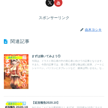
スポンサーリンク
由木ヨシキ
関連記事
まずは描いてみよう①
由木ヨシキの活動記録
今回は、イラスト初心者の中の初心者に向けての記事となります。
※また、今回の記事では、描く際に必要な物は紙に鉛筆、ノートに
シャーペン。パソコンにタブレットなど、媒体は問いません。なの
で、みなさんがそれぞれご用意できるものをお願いします。イラ
ス...
【近況報告2020.10】
由木ヨシキの活動記録
みなさんこんにちは夜祀祈(よしき)です。2020年も10月に入りま