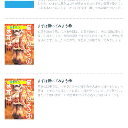
したが、いまだに新型コロナが収まっておらずその影響を受けてい
る方も多いと思います。かくいう僕は、周りで感染者が少なく田舎
だからなのか、それともみんなが対策をしているのか。多分...
まずは描いてみよう⑥
由木ヨシキの活動記録
お題を決めて描いてみる今回は、お題を決めて、そのお題に添って
描いてみましょう。今回の記事では上記を行うにあたり、予めお題
を決めます。せっかくなので、僕と同じお題で描いてみましょう。
※また、今回は同じお題なだけで、表現は自由とします。お題
「秋...
まずは描いてみよう④
由木ヨシキの活動記録
前回の記事では、キャラクターの描き方を大まかに述べました。今
回は、イラストを描くことに置いて僕がやっていることを述べてい
きたいと思います。TTP(徹底的にパクる)なんか悪いイメージを持
ってしまうかもしれませんが、以前記事でも述べた学ぶことは...