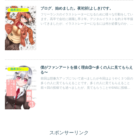
ブログ、始めました。夜祀祈(よしき)です。
由木ヨシキの活動記録
フリーランスのイラストレーターになるために様々な行動をしてい
ます。高卒で会社に就職し早２年。デジタルイラストを約２年半描
いてきましたが、イラストレーターになるには何が必要なのか、何
をすればいいのかを最近考えるようになりました。これまでイラ
ス...
僕がファンアートを描く理由③〜多くの人に見てもらえ
由木ヨシキの活動記録
る〜
前回は想像力アップについて述べましたが今回はようやく３つ目の
多くの人に見てもらえることです。多くの人に見てもらえること
前々回の投稿でも述べましたが、見てもらうことやSNSに投稿す
ることが大切です。今回はそちらについて深く掘り下げていきま
す。...
スポンサーリンク