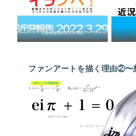
【近況報告2022.3.29】
ファンアートを描く理由②〜
由木ヨシキの活動記録