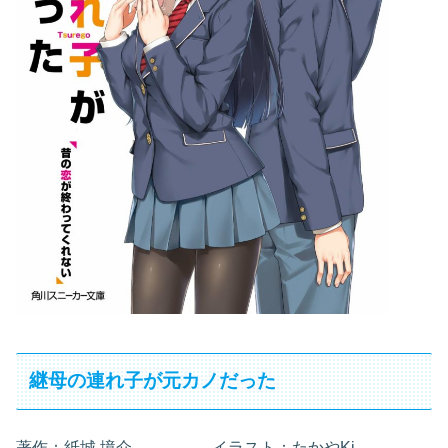
継母の連れ子が元カノだった
著作：紙城 境介 イラスト：たかやKi