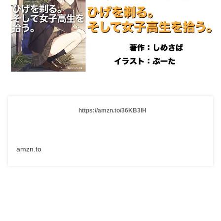
https://amzn.to/36KB3lH
amzn.to