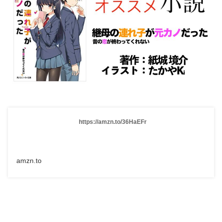
https://amzn.to/36HaEFr
amzn.to