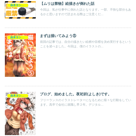
【ムリは禁物】絵描きが倒れた話
由木ヨシキの活動記録
今回は、私が仕事中に倒れた話となります。一部、不快な部分もあ
るかと思いますので読まれる際はご注意くだ...
まずは描いてみよう⑤
由木ヨシキの活動記録
前回の記事では、自分の描きたい絵柄や目標を決め実行するという
ことを述べました。今回は、僕のイラストの...
ブログ、始めました。夜祀祈(よしき)です。
由木ヨシキの活動記録
フリーランスのイラストレーターになるために様々な行動をしてい
ます。高卒で会社に就職し早２年。デジタル...